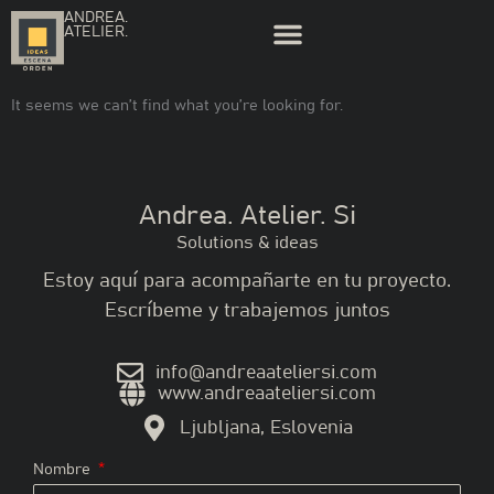
Ir
ANDREA.
ATELIER.
al
contenido
It seems we can’t find what you’re looking for.
Andrea. Atelier. Si
Solutions & ideas
Estoy aquí para acompañarte en tu proyecto.
Escríbeme y trabajemos juntos
@ofni
moc.isreiletaaerdna
www.andreaateliersi.com
Ljubljana, Eslovenia
Nombre